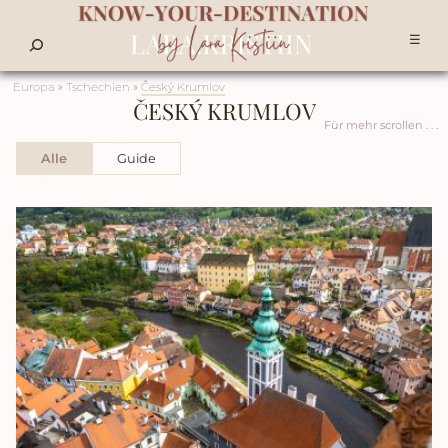
☰
Europa
»
Tschechien
»
Český Krumlov
ČESKÝ KRUMLOV
Für mehr scrollen . . .
Alle
Guide