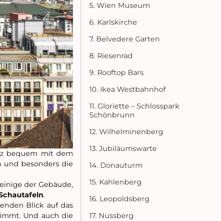
5. Wien Museum
6. Karlskirche
7. Belvedere Garten
8. Riesenrad
9. Rooftop Bars
10. Ikea Westbahnhof
11. Gloriette – Schlosspark
Schönbrunn
12. Wilhelminenberg
13. Jubiläumswarte
anz bequem mit dem
en und besonders die
14. Donauturm
15. Kahlenberg
 einige der Gebäude,
Schautafeln
.
16. Leopoldsberg
enden Blick auf das
nimmt. Und auch die
17. Nussberg