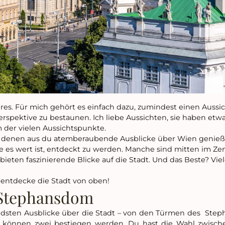
res. Für mich gehört es einfach dazu, zumindest einen Aussi
rspektive zu bestaunen. Ich liebe Aussichten, sie haben et
m der vielen Aussichtspunkte.
von denen aus du atemberaubende Ausblicke über Wien genieß
ie es wert ist, entdeckt zu werden. Manche sind mitten im Ze
ieten faszinierende Blicke auf die Stadt. Und das Beste? Viel
 entdecke die Stadt von oben!
 Stephansdom
dsten Ausblicke über die Stadt – von den Türmen des Ste
 können zwei bestiegen werden. Du hast die Wahl zwis