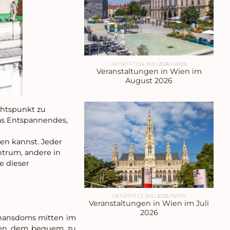
AKTIVITÄT
/
24. JULI 2026
/
WIEN
Veranstaltungen in Wien im
August 2026
chtspunkt zu
was Entspannendes,
en kannst. Jeder
ntrum, andere in
e dieser
AKTIVITÄT
/
2. JULI 2026
/
WIEN
Veranstaltungen in Wien im Juli
2026
phansdoms mitten im
chen dem bequem zu