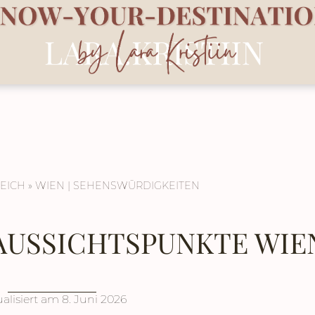
EICH
»
WIEN
SEHENSWÜRDIGKEITEN
AUSSICHTSPUNKTE WIE
alisiert am
8. Juni 2026