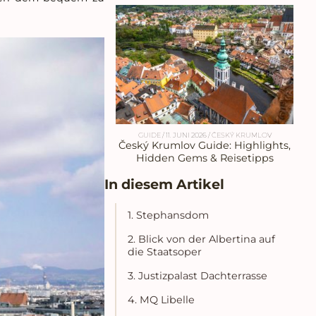
GUIDE
/
11. JUNI 2026
/
ČESKÝ KRUMLOV
Český Krumlov Guide: Highlights,
Hidden Gems & Reisetipps
In diesem Artikel
1. Stephansdom
2. Blick von der Albertina auf
die Staatsoper
3. Justizpalast Dachterrasse
4. MQ Libelle