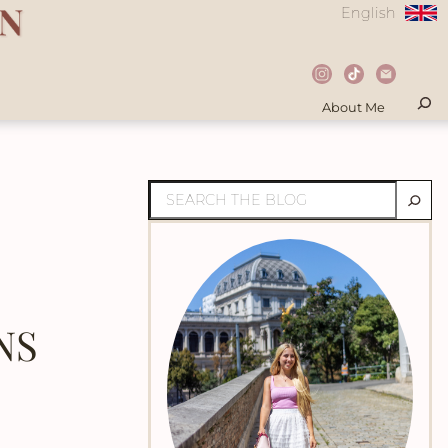
English
About Me
NS