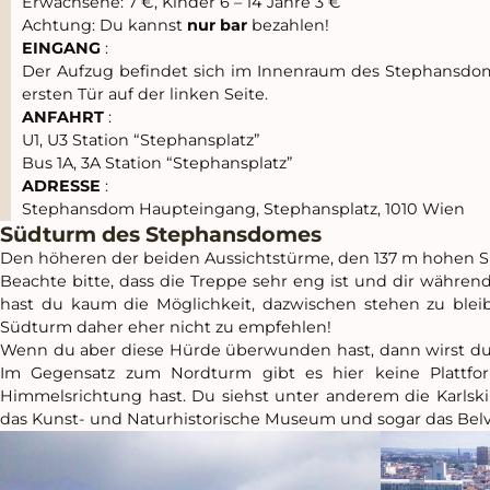
Erwachsene: 7 €, Kinder 6 – 14 Jahre 3 €
Achtung: Du kannst
nur bar
bezahlen!
EINGANG
:
Der Aufzug befindet sich im Innenraum des Stephansdo
ersten Tür auf der linken Seite.
ANFAHRT
:
U1, U3 Station “Stephansplatz”
Bus 1A, 3A Station “Stephansplatz”
ADRESSE
:
Stephansdom Haupteingang, Stephansplatz, 1010 Wien
Südturm des Stephansdomes
Den höheren der beiden Aussichtstürme, den 137 m hohen 
Beachte bitte, dass die Treppe sehr eng ist und dir währe
hast du kaum die Möglichkeit, dazwischen stehen zu bleibe
Südturm daher eher nicht zu empfehlen!
Wenn du aber diese Hürde überwunden hast, dann wirst du
Im Gegensatz zum Nordturm gibt es hier keine Plattfo
Himmelsrichtung hast. Du siehst unter anderem die Karlskirc
das Kunst- und Naturhistorische Museum und sogar das Bel