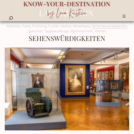
☰
Aktivität
,
Food
,
Frühling
,
Guide
,
Herbst
,
Reisetipps
,
Sehenswürdigkeiten
,
Sommer
,
Tagesausflüge
,
Weihnachten
,
Winter
SEHENSWÜRDIGKEITEN