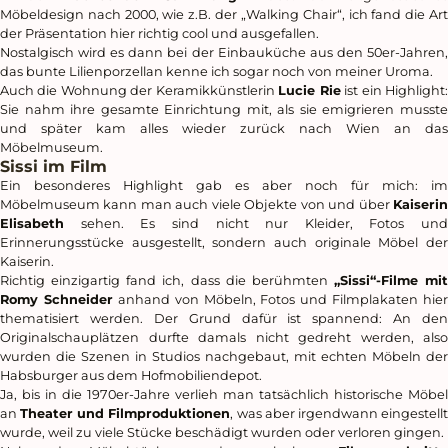
Möbeldesign nach 2000, wie z.B. der „Walking Chair“, ich fand die Art
der Präsentation hier richtig cool und ausgefallen.
Nostalgisch wird es dann bei der Einbauküche aus den 50er-Jahren,
das bunte Lilienporzellan kenne ich sogar noch von meiner Uroma.
Auch die Wohnung der Keramikkünstlerin
Lucie Rie
ist ein Highlight
Sie nahm ihre gesamte Einrichtung mit, als sie emigrieren musste
und später kam alles wieder zurück nach Wien an das
Möbelmuseum.
Sissi im Film
Ein besonderes Highlight gab es aber noch für mich: im
Möbelmuseum kann man auch viele Objekte von und über
Kaiserin
Elisabeth
sehen. Es sind nicht nur Kleider, Fotos und
Erinnerungsstücke ausgestellt, sondern auch originale Möbel der
Kaiserin.
Richtig einzigartig fand ich, dass die berühmten
„Sissi“-Filme mit
Romy Schneider
anhand von Möbeln, Fotos und Filmplakaten hier
thematisiert werden. Der Grund dafür ist spannend: An den
Originalschauplätzen durfte damals nicht gedreht werden, also
wurden die Szenen in Studios nachgebaut, mit echten Möbeln der
Habsburger aus dem Hofmobiliendepot.
Ja, bis in die 1970er-Jahre verlieh man tatsächlich historische Möbel
an
Theater und Filmproduktionen
, was aber irgendwann eingestell
wurde, weil zu viele Stücke beschädigt wurden oder verloren gingen.