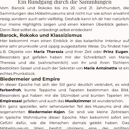
Ein Rundgang durch die Sammlungen
Vom Barock und Rokoko bis ins 20. und 21. Jahrhundert, die
Sammlungen des Möbelmuseums sind nicht nur wie schon erwähnt
riesig, sondern auch sehr vielfältig. Deshalb kann ich dir hier natürlich
nur meine Highlights zeigen und einen kleinen Überblick geben.
Denn Rest solltet du unbedingt selbst entdecken!
Barock, Rokoko und Klassizismus
Hier bekommt man einen Einblick in das kaiserliche Interieur auf
eine sehr prunkvolle und üppig ausgestattete Weise. Du findest hier
z.B. Objekte von
Maria Theresia
und ihrer Zeit oder
Prinz Eugen
Besonders gut gefallen haben mir der Schreibtisch von Maria
Theresia und die (wahrscheinlich) von ihr und ihren Töchtern
bestickten Sessel und auch der Sekretär von
Marie Antoinette
ist ei
echtes Prunkstück.
Biedermeier und Empire
In dieser Epoche hat sich der Stil ganz deutlich verändert, es wird
farbenfroh
, bunte Teppiche und Tapeten bestimmen das Bild.
Besonders gut haben mir die Sitzmöbel und bunten Tapeten im
Empiresaal
gefallen und auch das
Musikzimmer
ist wunderschön.
Ein ganz spezieller, sehr sehenswerter Teil des Museums sind die
sogenannten
Biedermeier-Kojen
. Sie sind wie kleine Zeitreisen
in typische Wohnräume dieser Epoche. Man bekommt sofort ein
Gefühl dafür, wie die Menschen damals gelebt haben. Das
Möbelmuseum Wien besitzt übrigens eine der größten