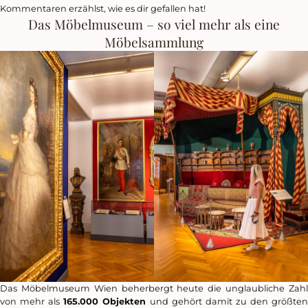
Kommentaren erzählst, wie es dir gefallen hat!
Das Möbelmuseum – so viel mehr als eine
Möbelsammlung
Das Möbelmuseum Wien beherbergt heute die unglaubliche Zahl
von mehr als
165.000 Objekten
und gehört damit zu den größte