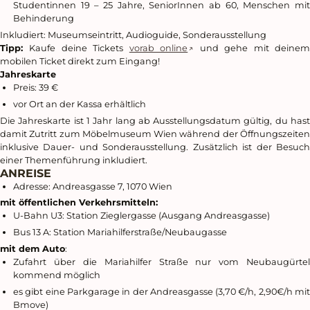
Studentinnen 19 – 25 Jahre, SeniorInnen ab 60, Menschen mit
Behinderung
Inkludiert: Museumseintritt, Audioguide, Sonderausstellung
Tipp:
Kaufe deine Tickets
vorab online
und gehe mit deine
mobilen Ticket direkt zum Eingang!
Jahreskarte
Preis: 39 €
vor Ort an der Kassa erhältlich
Die Jahreskarte ist 1 Jahr lang ab Ausstellungsdatum gültig, du hast
damit Zutritt zum Möbelmuseum Wien während der Öffnungszeiten
inklusive Dauer- und Sonderausstellung. Zusätzlich ist der Besuch
einer Themenführung inkludiert.
ANREISE
Adresse: Andreasgasse 7, 1070 Wien
mit öffentlichen Verkehrsmitteln:
U-Bahn U3: Station Zieglergasse (Ausgang Andreasgasse)
Bus 13 A: Station Mariahilferstraße/Neubaugasse
mit dem Auto
:
Zufahrt über die Mariahilfer Straße nur vom Neubaugürtel
kommend möglich
es gibt eine Parkgarage in der Andreasgasse (3,70 €/h, 2,90€/h mit
Bmove)