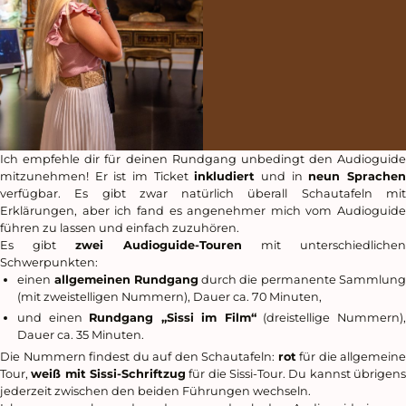
Ich empfehle dir für deinen Rundgang unbedingt den Audioguide
mitzunehmen! Er ist im Ticket
inkludiert
und in
neun Sprache
verfügbar. Es gibt zwar natürlich überall Schautafeln mit
Erklärungen, aber ich fand es angenehmer mich vom Audioguide
führen zu lassen und einfach zuzuhören.
Es gibt
zwei Audioguide-Touren
mit unterschiedlichen
Schwerpunkten:
einen
allgemeinen Rundgang
durch die permanente Sammlun
(mit zweistelligen Nummern), Dauer ca. 70 Minuten,
und einen
Rundgang „Sissi im Film“
(dreistellige Nummern)
Dauer ca. 35 Minuten.
Die Nummern findest du auf den Schautafeln:
rot
für die allgemeine
Tour,
weiß mit Sissi-Schriftzug
für die Sissi-Tour. Du kannst übrigen
jederzeit zwischen den beiden Führungen wechseln.