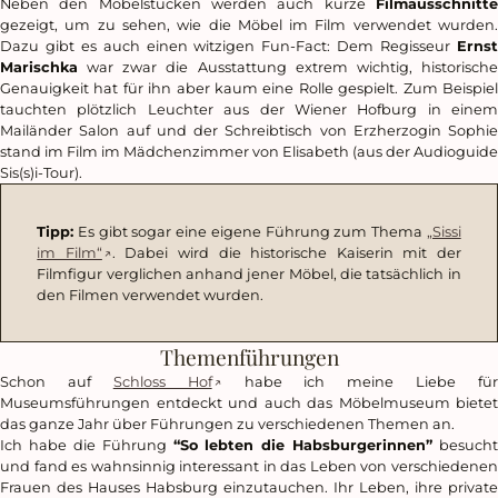
Neben den Möbelstücken werden auch kurze
Filmausschnitte
gezeigt, um zu sehen, wie die Möbel im Film verwendet wurden.
Dazu gibt es auch einen witzigen Fun-Fact: Dem Regisseur
Ernst
Marischka
war zwar die Ausstattung extrem wichtig, historische
Genauigkeit hat für ihn aber kaum eine Rolle gespielt. Zum Beispiel
tauchten plötzlich Leuchter aus der Wiener Hofburg in einem
Mailänder Salon auf und der Schreibtisch von Erzherzogin Sophie
stand im Film im Mädchenzimmer von Elisabeth (aus der Audioguide
Sis(s)i-Tour).
Tipp:
Es gibt sogar eine eigene Führung zum Thema
„Sissi
im Film“
. Dabei wird die historische Kaiserin mit der
Filmfigur verglichen anhand jener Möbel, die tatsächlich in
den Filmen verwendet wurden.
Themenführungen
Schon auf
Schloss Hof
habe ich meine Liebe für
Museumsführungen entdeckt und auch das Möbelmuseum bietet
das ganze Jahr über Führungen zu verschiedenen Themen an.
Ich habe die Führung
“So lebten die Habsburgerinnen”
besucht
und fand es wahnsinnig interessant in das Leben von verschiedenen
Frauen des Hauses Habsburg einzutauchen. Ihr Leben, ihre private