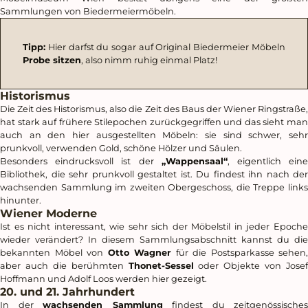
Sammlungen von Biedermeiermöbeln.
Tipp:
Hier darfst du sogar auf Original Biedermeier Möbeln
Probe sitzen
, also nimm ruhig einmal Platz!
Historismus
Die Zeit des Historismus, also die Zeit des Baus der Wiener Ringstraße,
hat stark auf frühere Stilepochen zurückgegriffen und das sieht man
auch an den hier ausgestellten Möbeln: sie sind schwer, sehr
prunkvoll, verwenden Gold, schöne Hölzer und Säulen.
Besonders eindrucksvoll ist der
„Wappensaal“
, eigentlich ein
Bibliothek, die sehr prunkvoll gestaltet ist. Du findest ihn nach der
wachsenden Sammlung im zweiten Obergeschoss, die Treppe links
hinunter.
Wiener Moderne
Ist es nicht interessant, wie sehr sich der Möbelstil in jeder Epoche
wieder verändert? In diesem Sammlungsabschnitt kannst du die
bekannten Möbel von
Otto Wagner
für die Postsparkasse sehen,
aber auch die berühmten
Thonet-Sessel
oder Objekte von Josef
Hoffmann und Adolf Loos werden hier gezeigt.
20. und 21. Jahrhundert
In der
wachsenden Sammlung
findest du zeitgenössisches