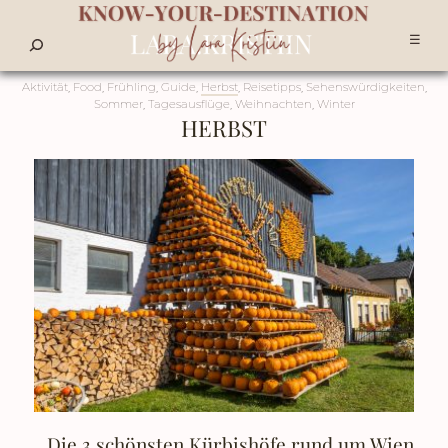
☰
Aktivität
,
Food
,
Frühling
,
Guide
,
Herbst
,
Reisetipps
,
Sehenswürdigkeiten
,
Sommer
,
Tagesausflüge
,
Weihnachten
,
Winter
HERBST
Die 3 schönsten Kürbishöfe rund um Wien